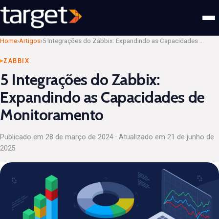
Home
›
Artigos
›
5 Integrações do Zabbix: Expandindo as Capacidades de Monitoramento
ZABBIX
5 Integrações do Zabbix:
Expandindo as Capacidades de
Monitoramento
Publicado em
28 de março de 2024
· Atualizado em
21 de junho de
2025