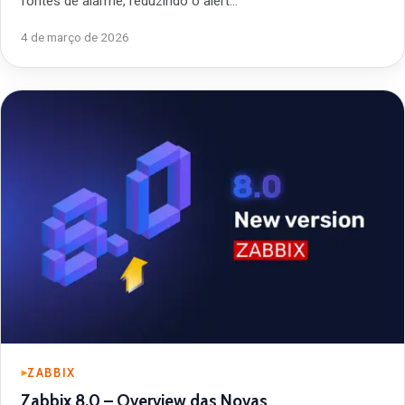
fontes de alarme, reduzindo o alert…
4 de março de 2026
ZABBIX
Zabbix 8.0 – Overview das Novas