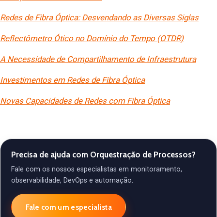
Redes de Fibra Óptica: Desvendando as Diversas Siglas
Reflectômetro Ótico no Domínio do Tempo (OTDR)
A Necessidade de Compartilhamento de Infraestrutura
Investimentos em Redes de Fibra Óptica
Novas Capacidades de Redes com Fibra Óptica
Precisa de ajuda com Orquestração de Processos?
Fale com os nossos especialistas em monitoramento,
observabilidade, DevOps e automação.
Fale com um especialista