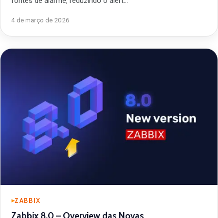
fontes de alarme, reduzindo o alert…
4 de março de 2026
ZABBIX
Zabbix 8.0 – Overview das Novas