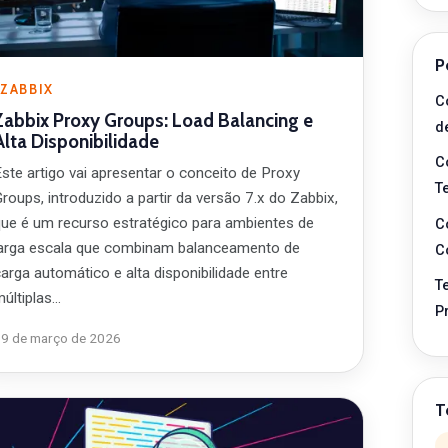
P
ZABBIX
C
Zabbix Proxy Groups: Load Balancing e
d
Alta Disponibilidade
C
Este artigo vai apresentar o conceito de Proxy
T
roups, introduzido a partir da versão 7.x do Zabbix,
que é um recurso estratégico para ambientes de
C
larga escala que combinam balanceamento de
C
arga automático e alta disponibilidade entre
T
múltiplas…
P
19 de março de 2026
T