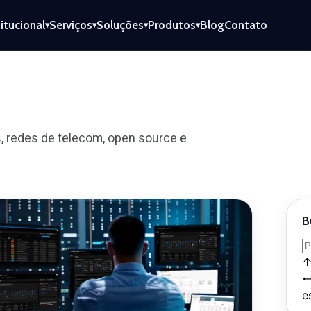
titucional
Serviços
Soluções
Produtos
Blog
Contato
▾
▾
▾
▾
, redes de telecom, open source e
B
e