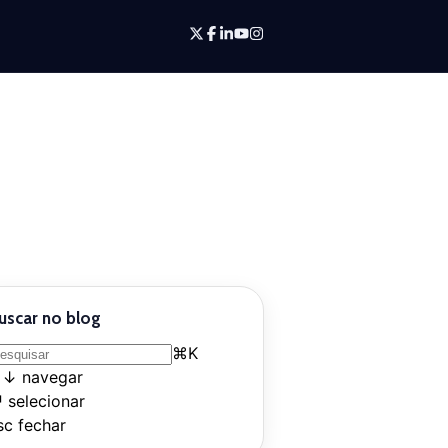
uscar no blog
⌘
K
↑
↓
navegar
↵
selecionar
sc
fechar