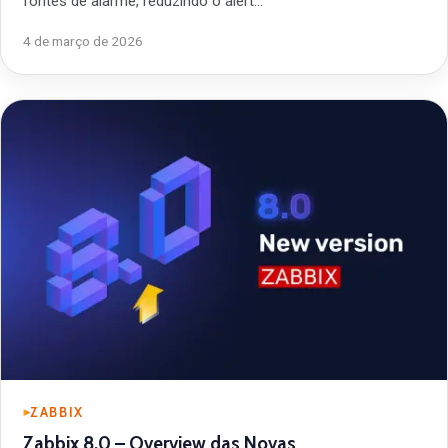
fontes de alarme, reduzindo o alert…
4 de março de 2026
ZABBIX
Zabbix 8.0 – Overview das Novas