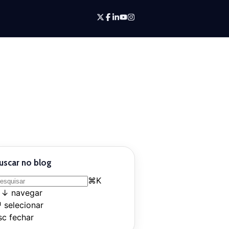
uscar no blog
⌘
K
↑
↓
navegar
↵
selecionar
sc
fechar