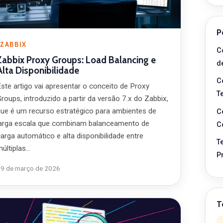
P
ZABBIX
C
Zabbix Proxy Groups: Load Balancing e
d
Alta Disponibilidade
C
Este artigo vai apresentar o conceito de Proxy
T
roups, introduzido a partir da versão 7.x do Zabbix,
que é um recurso estratégico para ambientes de
C
larga escala que combinam balanceamento de
C
arga automático e alta disponibilidade entre
T
múltiplas…
P
19 de março de 2026
T