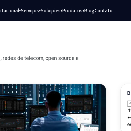
titucional
Serviços
Soluções
Produtos
Blog
Contato
▾
▾
▾
▾
, redes de telecom, open source e
B
e