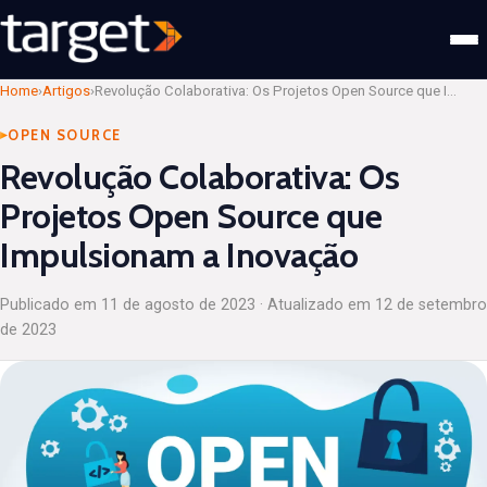
Home
›
Artigos
›
Revolução Colaborativa: Os Projetos Open Source que Impulsionam a Inovação
OPEN SOURCE
Revolução Colaborativa: Os
Projetos Open Source que
Impulsionam a Inovação
Publicado em
11 de agosto de 2023
· Atualizado em
12 de setembro
de 2023