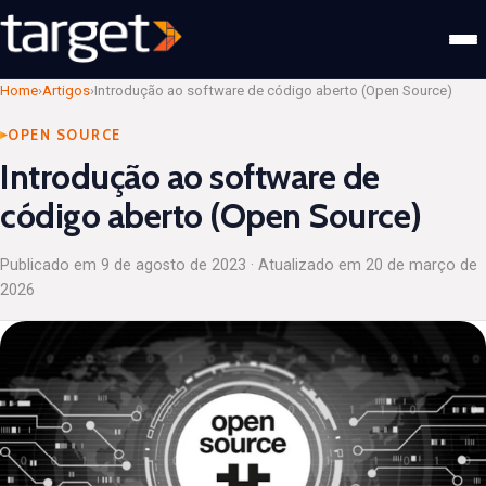
Home
›
Artigos
›
Introdução ao software de código aberto (Open Source)
OPEN SOURCE
Introdução ao software de
código aberto (Open Source)
Publicado em
9 de agosto de 2023
· Atualizado em
20 de março de
2026