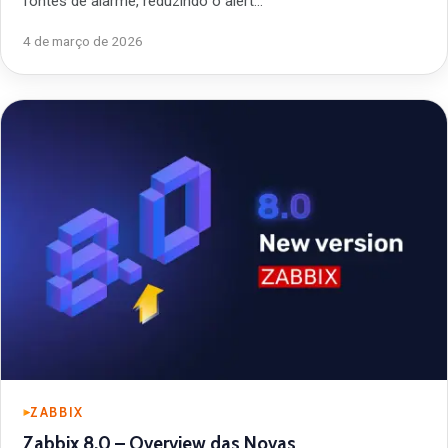
fontes de alarme, reduzindo o alert…
4 de março de 2026
ZABBIX
Zabbix 8.0 – Overview das Novas