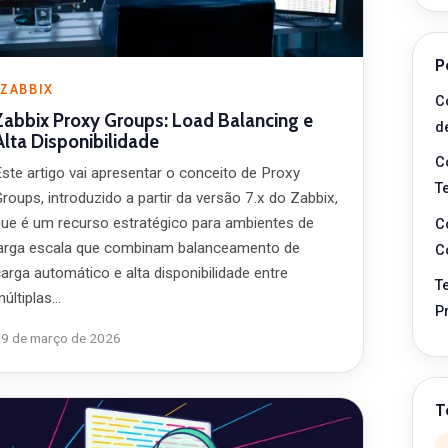
P
ZABBIX
C
Zabbix Proxy Groups: Load Balancing e
d
Alta Disponibilidade
C
Este artigo vai apresentar o conceito de Proxy
T
roups, introduzido a partir da versão 7.x do Zabbix,
que é um recurso estratégico para ambientes de
C
larga escala que combinam balanceamento de
C
arga automático e alta disponibilidade entre
T
múltiplas…
P
19 de março de 2026
T