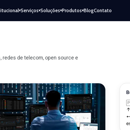
titucional
Serviços
Soluções
Produtos
Blog
Contato
▾
▾
▾
▾
, redes de telecom, open source e
B
e