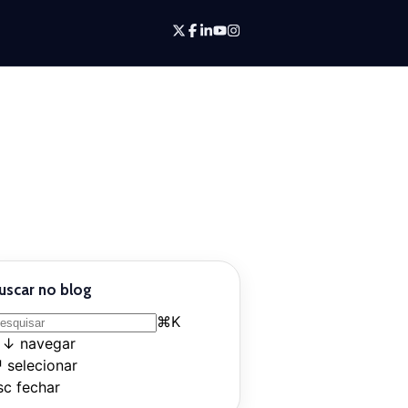
uscar no blog
⌘
K
↑
↓
navegar
↵
selecionar
sc
fechar