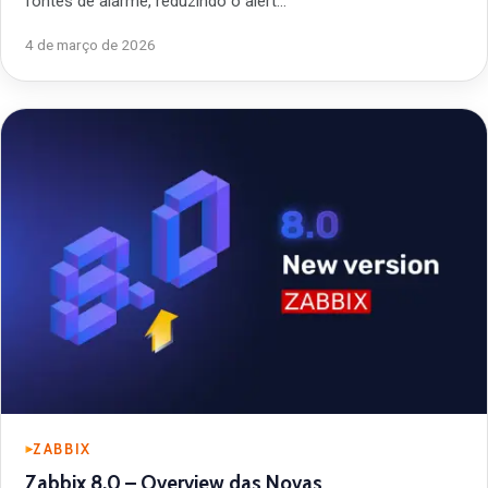
fontes de alarme, reduzindo o alert…
4 de março de 2026
ZABBIX
Zabbix 8.0 – Overview das Novas