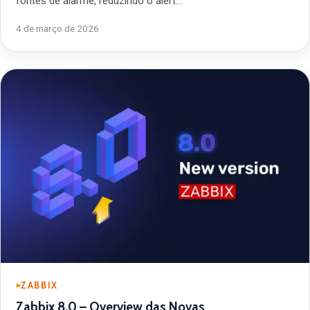
fontes de alarme, reduzindo o alert…
4 de março de 2026
ZABBIX
Zabbix 8.0 – Overview das Novas