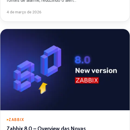
fontes de alarme, reduzindo o alert…
4 de março de 2026
ZABBIX
Zabbix 8.0 – Overview das Novas