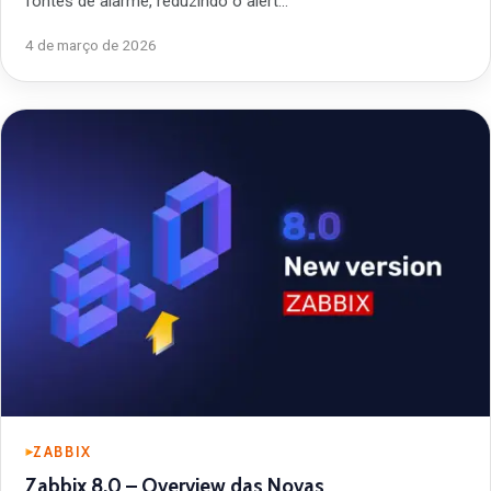
fontes de alarme, reduzindo o alert…
4 de março de 2026
ZABBIX
Zabbix 8.0 – Overview das Novas