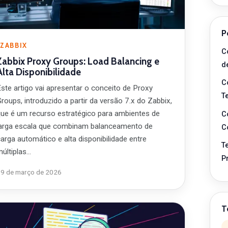
P
ZABBIX
C
Zabbix Proxy Groups: Load Balancing e
d
Alta Disponibilidade
C
Este artigo vai apresentar o conceito de Proxy
T
roups, introduzido a partir da versão 7.x do Zabbix,
que é um recurso estratégico para ambientes de
C
larga escala que combinam balanceamento de
C
arga automático e alta disponibilidade entre
T
múltiplas…
P
19 de março de 2026
T