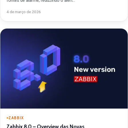
fontes de alarme, reduzindo o alert…
4 de março de 2026
ZABBIX
Zabbix 8.0 – Overview das Novas